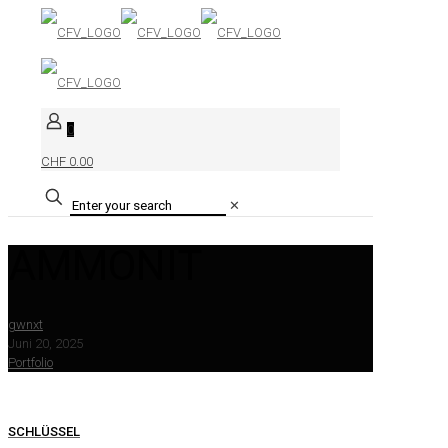
0
CHF 0.00
✕
AMMONIT
gwnxt
Juni 20, 2025
Portfolio
SCHLÜSSEL