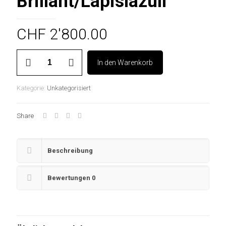
Brillant/Lapislazuli
CHF
2'800.00
Anhänger
In den Warenkorb
Weissgold
750
1
Kategorie:
Unkategorisiert
Brillant/Lapislazuli
Menge
Share
Beschreibung
Bewertungen
0