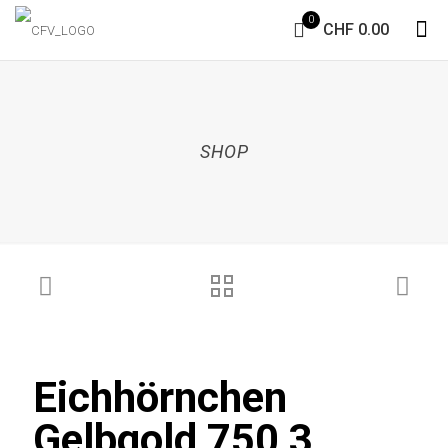
0
CHF 0.00
SHOP
Eichhörnchen
Gelbgold 750 3