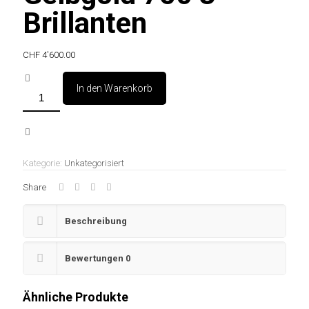
Brillanten
CHF
4'600.00
In den Warenkorb
Eichhörnchen
Gelbgold
750
3
Brillanten
Menge
Kategorie:
Unkategorisiert
Share
Beschreibung
Bewertungen
0
Ähnliche Produkte