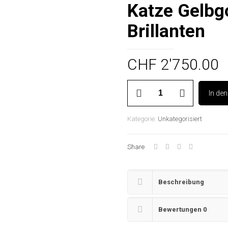
Katze Gelbg
Brillanten
CHF
2'750.00
Katze
In de
Gelbgold
750
2
Kategorie:
Unkategorisiert
Brillanten
Menge
Share
Beschreibung
Bewertungen
0